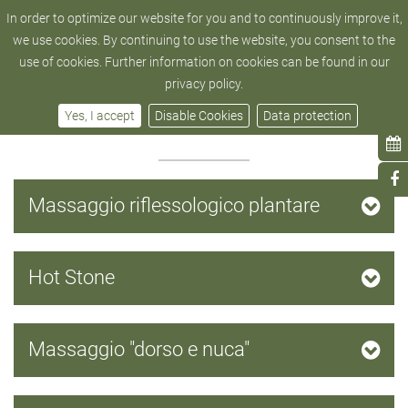
In order to optimize our website for you and to continuously improve it,
hotel@zedern-klang.com
+43 4872 - 52 205
we use cookies. By continuing to use the website, you consent to the
use of cookies. Further information on cookies can be found in our
privacy policy.
Massaggi classici
Yes, I accept
Disable Cookies
Data protection
Massaggio riflessologico plantare
Hot Stone
Massaggio "dorso e nuca"