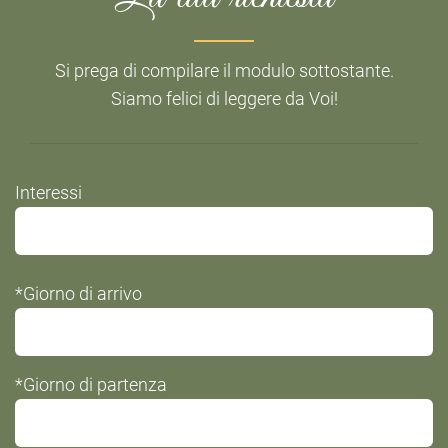
Si prega di compilare il modulo sottostante.
Siamo felici di leggere da Voi!
Do
Interessi
not
fill
this
*Giorno di arrivo
field
*Giorno di partenza