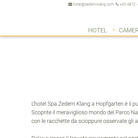
hotel@zedern-klang.com
+43 4872 -
HOTEL
CAMER
L’hotel Spa Zedern Klang a Hopfgarten è il pu
Scoprite il meraviglioso mondo del Parco Naz
con le racchette da scioppure osservate gli a