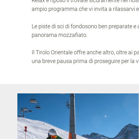
Relax e riposo li trovate sicuramente nel nost
ampio programma che vi invita a rilassarvi e a
Le piste di sci di fondosono ben preparate e a
panorama mozzafiato.
Il Tirolo Orientale offre anche altro, oltre a
una breve pausa prima di proseguire per la vos