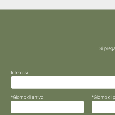
Si prega
Do
Interessi
not
fill
this
*Giorno di arrivo
*Giorno di 
field