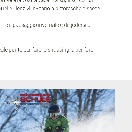
ortive e la vostra vacanza sugli sci con un
trei e Lienz vi invitano a pittoresche discese.
rire il paesaggio invernale e di godersi un
eale punto per fare lo shopping, o per fare