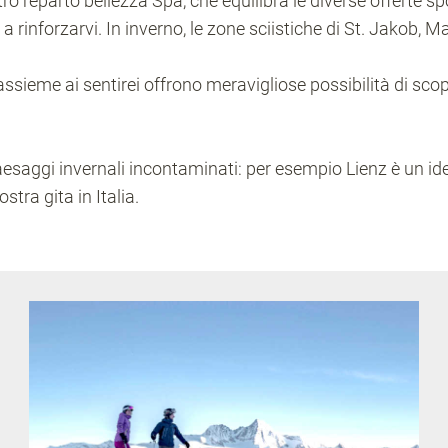
ro reparto bellezza Spa, che equilibra le diverse offerte sp
 rinforzarvi. In inverno, le zone sciistiche di St. Jakob, Ma
ssieme ai sentirei offrono meravigliose possibilità di scop
i paesaggi invernali incontaminati: per esempio Lienz è un id
tra gita in Italia.