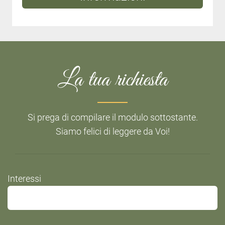
La tua richiesta
Si prega di compilare il modulo sottostante.
Siamo felici di leggere da Voi!
Do
Interessi
not
fill
this